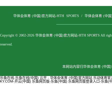
华体会体育·(中国)官方网站-HTH SPORTS
/
华体会体育·(中国)
Copyright © 2002-2026 华体会体育·(中国)官方网站-HTH SPORTS All righ
reserved.
本网站内容归华体会体育·(中国)
乐鱼在线-乐鱼在线(中国)
云开 - 华体会体育·(中国)官方网站
乐动体育官
KY.COM-开云(中国)
乐鱼网页版-乐鱼(中国)
乐鱼网页版登录入口-乐鱼(中