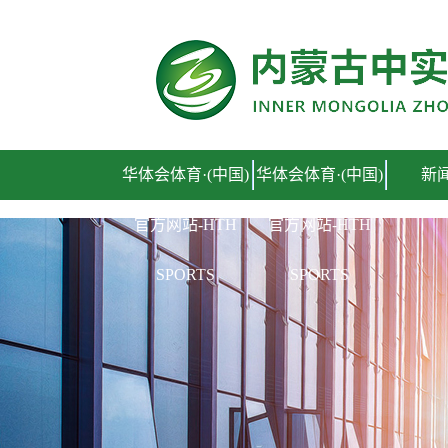
华体会体育·(中国)官方网站
华体会体育·(中国)
华体会体育·(中国)
新
官方网站-HTH
官方网站-HTH
SPORTS
SPORTS