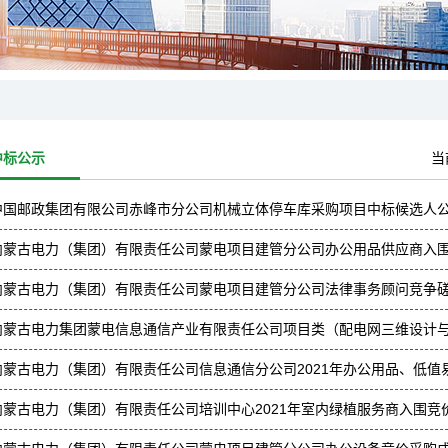
中标公示
当
中国邮政集团有限公司赤峰市分公司机械立体停车库采购项目中标候选人
内蒙古电力（集团）有限责任公司蒙电项目建管分公司办公用品供应商入
内蒙古电力（集团）有限责任公司蒙电项目建管分公司法律事务顾问竞争
内蒙古电力集团蒙电信息通信产业有限责任公司项目类（配电网三维设计与
内蒙古电力（集团）有限责任公司信息通信分公司2021年办公用品、低值
内蒙古电力（集团）有限责任公司培训中心2021年室内绿植服务商入围竞