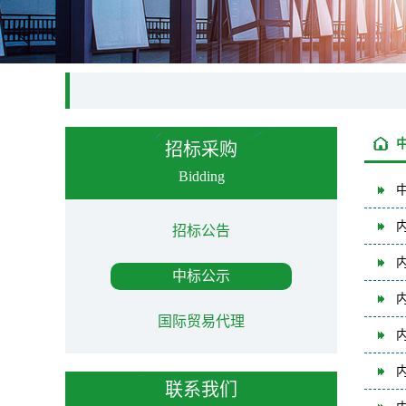
招标采购
Bidding
招标公告
中标公示
国际贸易代理
联系我们