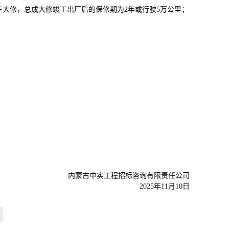
大修，总成大修竣工出厂后的保修期为2年或行驶5万公里；
内蒙古中实工程招标咨询有限责任公司
2025年11月10日