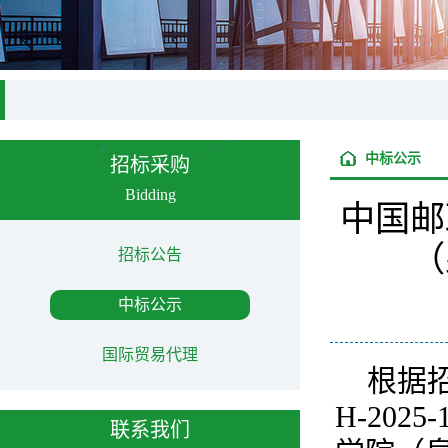
中标公示
招标采购
Bidding
中国邮
（
招标公告
中标公示
国际贸易代理
根据招
H-20
联系我们