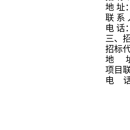
地 
联 系
电 话：
三、
招标
地 
项目联
电 话：