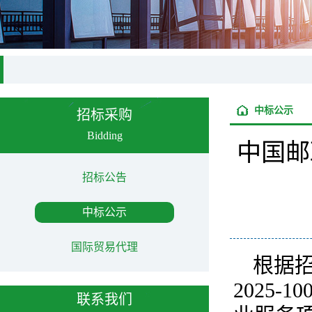
中标公示
招标采购
Bidding
中国邮
招标公告
中标公示
国际贸易代理
根据招
2025
联系我们