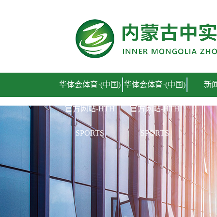
华体会体育·(中国)官方网站
华体会体育·(中国)
华体会体育·(中国)
新
官方网站-HTH
官方网站-HTH
SPORTS
SPORTS