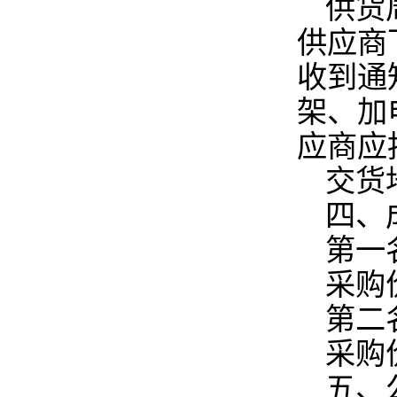
供货
供应商
收到通
架、加
应商应
交货
四、
第一
采购价
第二
采购价
五、