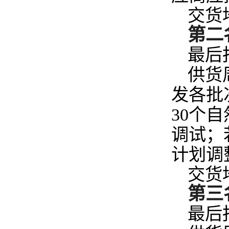
交货
第二
最后报
供货
发各批
30个
调试；
计划调
交货
第三
最后报