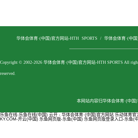
华体会体育·(中国)官方网站-HTH SPORTS
/
华体会体育·(中国)
Copyright © 2002-2026 华体会体育·(中国)官方网站-HTH SPORTS All righ
reserved.
本网站内容归华体会体育·(中国)
乐鱼在线-乐鱼在线(中国)
云开 - 华体会体育·(中国)官方网站
乐动体育官
KY.COM-开云(中国)
乐鱼网页版-乐鱼(中国)
乐鱼网页版登录入口-乐鱼(中