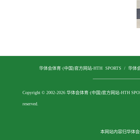
华体会体育·(中国)官方网站-HTH SPORTS
/
华体会
Copyright © 2002-2026 华体会体育·(中国)官方网站-HTH SPORTS
reserved.
本网站内容归华体会体