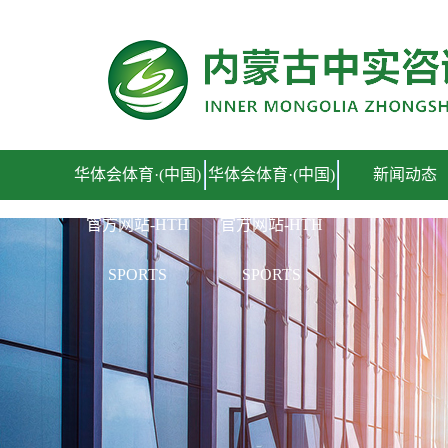
华体会体育·(中国)官方网站
华体会体育·(中国)
华体会体育·(中国)
新闻动态
官方网站-HTH
官方网站-HTH
SPORTS
SPORTS