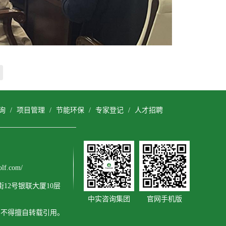
询
/
项目管理
/
节能环保
/
专家登记
/
人才招聘
lf.com/
12号银联大厦10层
中实咨询集团
官网手机版
可，不得擅自转载引用。