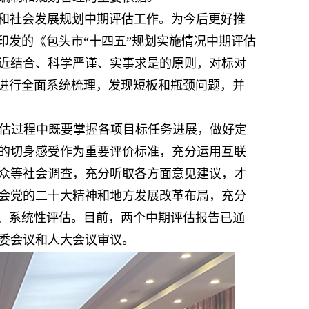
经济和社会发展规划中期评估工作。为今后更好推
印发的《包头市“十四五”规划实施情况中期评估
近结合、科学严谨、实事求是的原则，对标对
况进行全面系统梳理，发现短板和瓶颈问题，并
估过程中既要掌握各项目标任务进展，做好定
的切身感受作为重要评价标准，充分运用互联
众等社会调查，充分听取各方面意见建议，才
会党的二十大精神和地方发展改革布局，充分
性、系统性评估。目前，两个中期评估报告已通
委会议和人大会议审议。