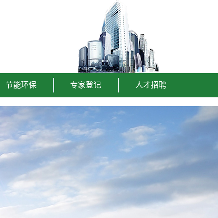
节能环保
专家登记
人才招聘