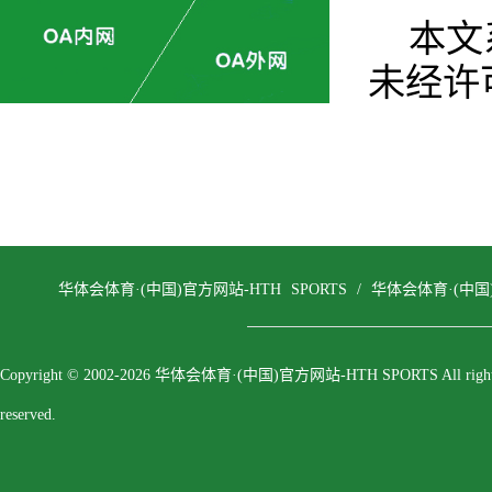
本文
未经许
华体会体育·(中国)官方网站-HTH SPORTS
/
华体会体育·(中国)
Copyright © 2002-2026 华体会体育·(中国)官方网站-HTH SPORTS All righ
reserved.